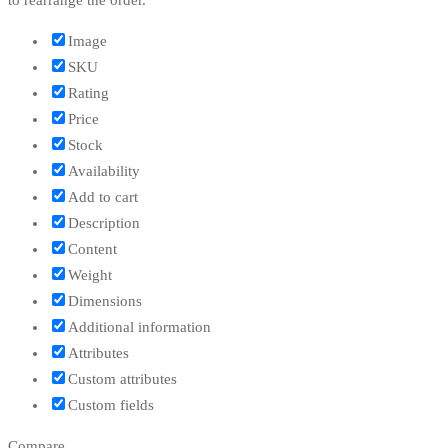
Image
SKU
Rating
Price
Stock
Availability
Add to cart
Description
Content
Weight
Dimensions
Additional information
Attributes
Custom attributes
Custom fields
Compare