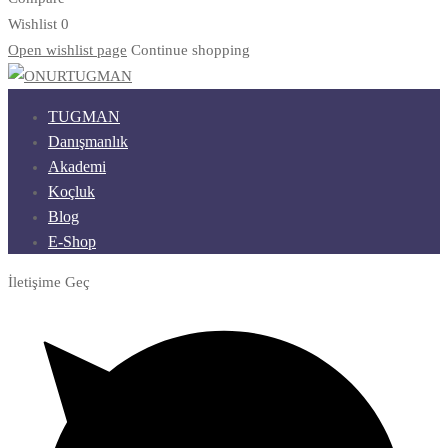
Wishlist
0
Open wishlist page
Continue shopping
TUGMAN
Danışmanlık
Akademi
Koçluk
Blog
E-Shop
İletişime Geç