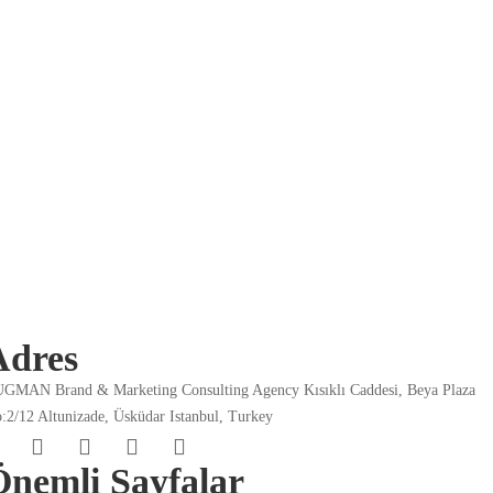
352 views
Strategic Planning Meeting
309 views
Adres
GMAN Brand & Marketing Consulting Agency Kısıklı Caddesi, Beya Plaza
:2/12 Altunizade, Üsküdar Istanbul, Turkey
Önemli Sayfalar