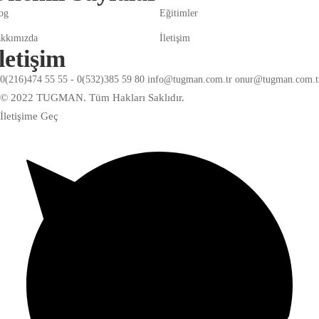
og
Eğitimler
kkımızda
İletişim
letişim
0(216)474 55 55 - 0(532)385 59 80 info@tugman.com.tr onur@tugman.com.t
© 2022 TUGMAN. Tüm Hakları Saklıdır.
İletişime Geç