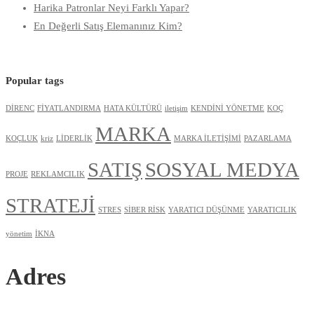
Harika Patronlar Neyi Farklı Yapar?
En Değerli Satış Elemanınız Kim?
Popular tags
DİRENC
FİYATLANDIRMA
HATA KÜLTÜRÜ
iletişim
KENDİNİ YÖNETME
KOÇ
MARKA
KOÇLUK
kriz
LİDERLİK
MARKA İLETİŞİMİ
PAZARLAMA
SATIŞ
SOSYAL MEDYA
PROJE
REKLAMCILIK
STRATEJİ
STRES
SİBER RİSK
YARATICI DÜŞÜNME
YARATICILIK
yönetim
İKNA
Adres