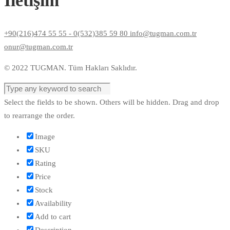
İletişim
+90(216)474 55 55 - 0(532)385 59 80 info@tugman.com.tr
onur@tugman.com.tr
© 2022 TUGMAN. Tüm Hakları Saklıdır.
Select the fields to be shown. Others will be hidden. Drag and drop
to rearrange the order.
Image
SKU
Rating
Price
Stock
Availability
Add to cart
Description